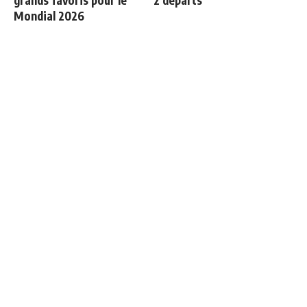
grands favoris pour le
2 départs
Mondial 2026
Les 4 nouvelles règles de
Le onze probable du Real
José Mourinho
Madrid face à la Fiorentina