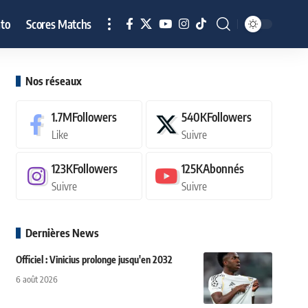
to
Scores Matchs
Nos réseaux
1.7M
Followers
540K
Followers
Like
Suivre
123K
Followers
125K
Abonnés
Suivre
Suivre
Dernières News
Officiel : Vinicius prolonge jusqu'en 2032
6 août 2026