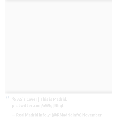
🗞️ AS’s Cover | This is Madrid.
pic.twitter.com/oWIglJRhgt
— Real Madrid Info ³⁶ (@RMadridInfo)
November