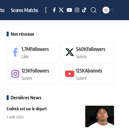
to
Scores Matchs
Nos réseaux
1.7M
Followers
540K
Followers
Like
Suivre
123K
Followers
125K
Abonnés
Suivre
Suivre
Dernières News
Endrick est sur le départ
7 août 2026