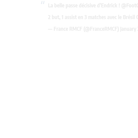
La belle passe décisive d’Endrick !
@FootC
2 but, 1 assist en 3 matches avec le Brési
— France RMCF (@FranceRMCF)
January 