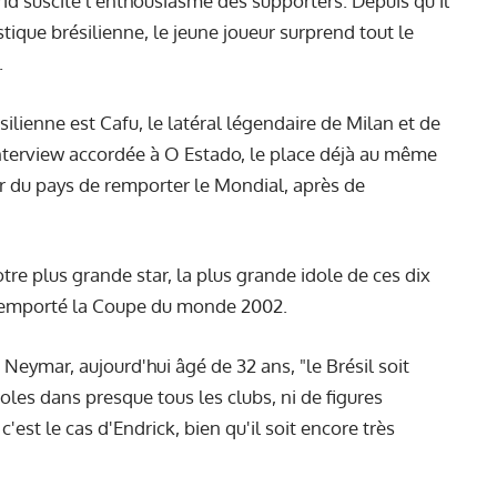
id suscite l'enthousiasme des supporters. Depuis qu'il
stique brésilienne, le jeune joueur surprend tout le
.
résilienne est Cafu, le latéral légendaire de Milan et de
 interview accordée à O Estado, le place déjà au même
ir du pays de remporter le Mondial, après de
otre plus grande star, la plus grande idole de ces dix
a remporté la Coupe du monde 2002.
eymar, aujourd'hui âgé de 32 ans, "le Brésil soit
oles dans presque tous les clubs, ni de figures
st le cas d'Endrick, bien qu'il soit encore très