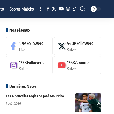
to
Scores Matchs
Nos réseaux
1.7M
Followers
540K
Followers
Like
Suivre
123K
Followers
125K
Abonnés
Suivre
Suivre
Dernières News
Les 4 nouvelles règles de José Mourinho
7 août 2026