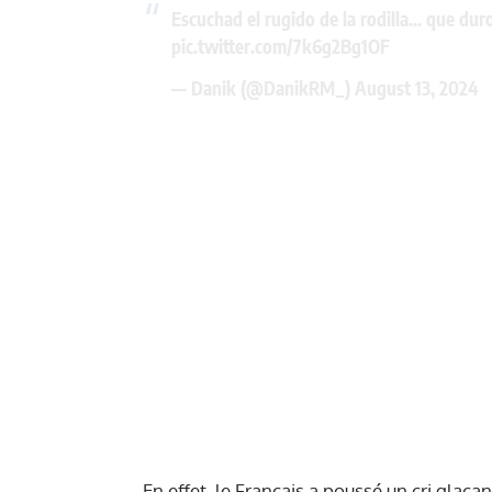
Escuchad el rugido de la rodilla… que duro
pic.twitter.com/7k6g2Bg1OF
— Danik (@DanikRM_)
August 13, 2024
En effet, le Français a poussé un cri glaç