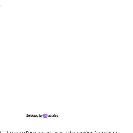
.
ant à la suite d'un contact avec Tchouaméni. Camaviga