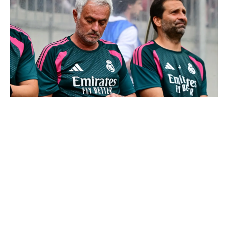
Mourinho : "J’ai vu un Real Madrid à 3 visages"