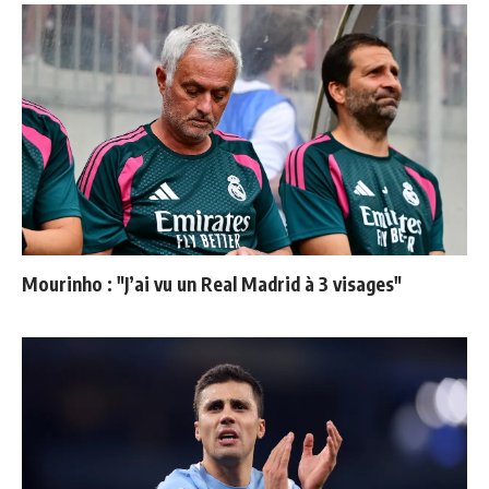
Mourinho : "J’ai vu un Real Madrid à 3 visages"