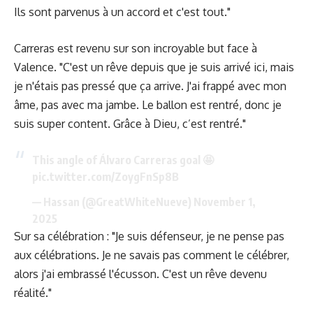
Ils sont parvenus à un accord et c'est tout."
Carreras est revenu sur son incroyable but face à
Valence. "C'est un rêve depuis que je suis arrivé ici, mais
je n'étais pas pressé que ça arrive. J'ai frappé avec mon
âme, pas avec ma jambe. Le ballon est rentré, donc je
suis super content. Grâce à Dieu, c’est rentré."
This angle of Álvaro Carreras goal 🤩
pic.twitter.com/ZoygFnSp8B
— Hassan (@GreatWhiteNueve)
November 1,
2025
Sur sa célébration : "Je suis défenseur, je ne pense pas
aux célébrations. Je ne savais pas comment le célébrer,
alors j'ai embrassé l'écusson. C'est un rêve devenu
réalité."