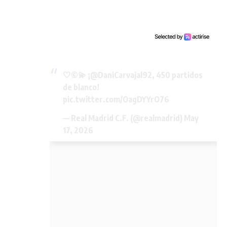
🤍©️💫 ¡
@DaniCarvajal92
, 450 partidos
de blanco!
pic.twitter.com/OagDYYrO76
— Real Madrid C.F. (@realmadrid)
May
17, 2026