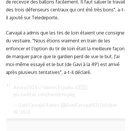
de recevoir des ballons facilement. Il faut saluer le travail
des trois défenseurs centraux qui ont été très bons", a-t-
il ajouté sur Teledeporte.
Carvajal a admis que les tirs de loin étaient une consigne
du vestiaire. "Nous étions vraiment en train de les
enfoncer et l'option du tir de loin était la meilleure façon
de marquer parce que le gardien perd de vue le but. J'ai
moi-même essayé et le but (de Gavi à la 49') est arrivé
après plusieurs tentatives", a-t-il déclaré.
#euro2024
✅ Vamos España ⚔️🇪🇸
pic.twitter.com/hwVdrHzpkq
— Dani Carvajal Ramos (@DaniCarvajal92)
October
15, 2023