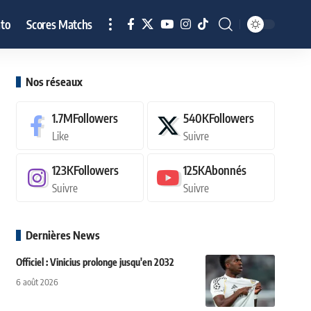
to
Scores Matchs
Nos réseaux
1.7M
Followers
540K
Followers
Like
Suivre
123K
Followers
125K
Abonnés
Suivre
Suivre
Dernières News
Officiel : Vinicius prolonge jusqu'en 2032
6 août 2026