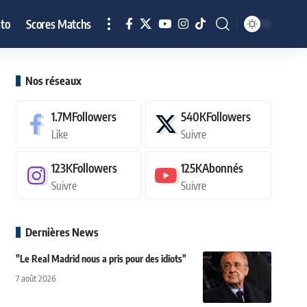
to
Scores Matchs
Nos réseaux
1.7M
Followers
540K
Followers
Like
Suivre
123K
Followers
125K
Abonnés
Suivre
Suivre
Dernières News
"Le Real Madrid nous a pris pour des idiots"
7 août 2026