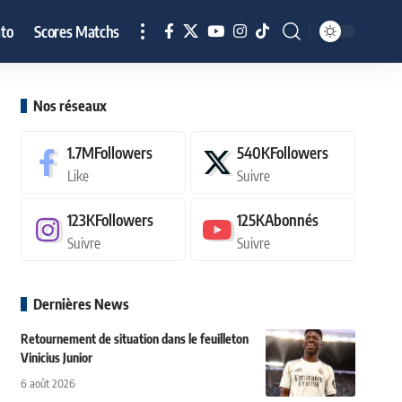
to
Scores Matchs
Nos réseaux
1.7M
Followers
540K
Followers
Like
Suivre
123K
Followers
125K
Abonnés
Suivre
Suivre
Dernières News
Retournement de situation dans le feuilleton
Vinicius Junior
6 août 2026