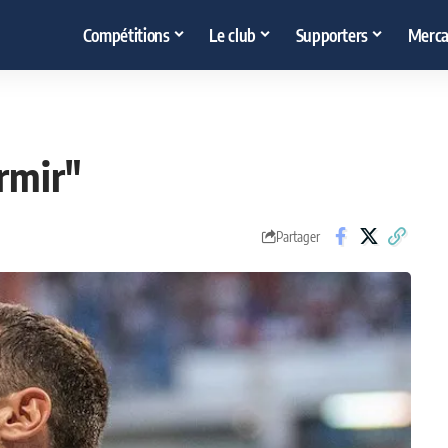
Compétitions
Le club
Supporters
Merca
rmir"
Partager