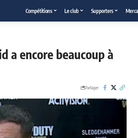
Compétitions
Le club
Supporters
Merca
rid a encore beaucoup à
Partager