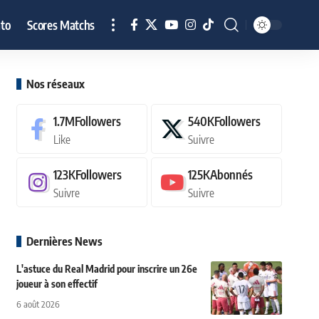
to
Scores Matchs
Nos réseaux
1.7M
Followers
540K
Followers
Like
Suivre
123K
Followers
125K
Abonnés
Suivre
Suivre
Dernières News
L'astuce du Real Madrid pour inscrire un 26e
joueur à son effectif
6 août 2026