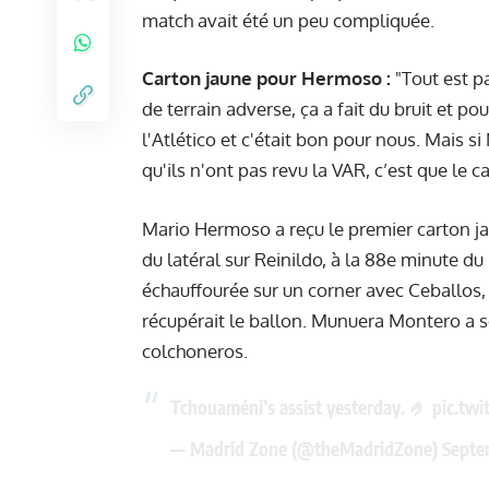
match avait été un peu compliquée.
Carton jaune pour Hermoso :
"Tout est pa
de terrain adverse, ça a fait du bruit et p
l'Atlético et c'était bon pour nous. Mais 
qu'ils n'ont pas revu la VAR, c’est que le c
Mario Hermoso a reçu le premier carton ja
du latéral sur Reinildo, à la 88e minute du
échauffourée sur un corner avec Ceballos, i
récupérait le ballon. Munuera Montero a so
colchoneros.
Tchouaméni’s assist yesterday. 🤌
pic.twi
— Madrid Zone (@theMadridZone)
Septe