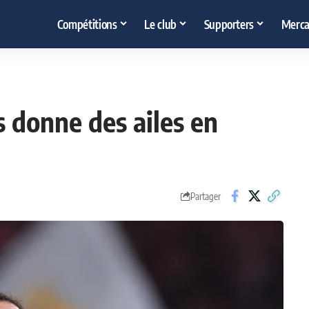
Compétitions
Le club
Supporters
Merca
s donne des ailes en
Partager