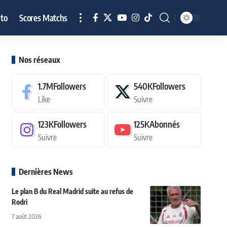
to
Scores Matchs
Nos réseaux
1.7M
Followers
540K
Followers
Like
Suivre
123K
Followers
125K
Abonnés
Suivre
Suivre
Dernières News
Le plan B du Real Madrid suite au refus de
Rodri
7 août 2026