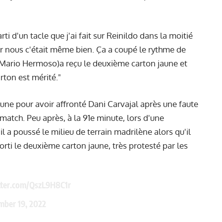
rti d'un tacle que j'ai fait sur Reinildo dans la moitié
our nous c'était même bien. Ça a coupé le rythme de
si Mario Hermoso)a reçu le deuxième carton jaune et
arton est mérité."
une pour avoir affronté Dani Carvajal après une faute
 match. Peu après, à la 91e minute, lors d'une
l a poussé le milieu de terrain madrilène alors qu'il
rti le deuxième carton jaune, très protesté par les
tter.com/QszL9H8C1r
mber 19, 2022