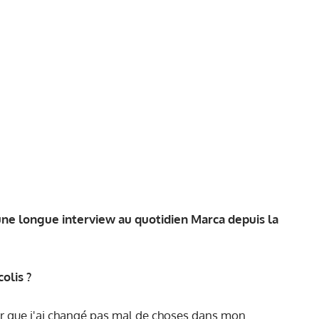
 une longue interview au quotidien
Marca
depuis la
olis ?
jour que j'ai changé pas mal de choses dans mon