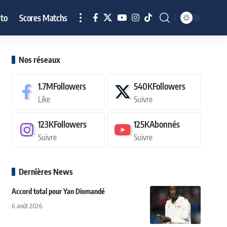
to
Scores Matchs
Nos réseaux
1.7M
Followers
540K
Followers
Like
Suivre
123K
Followers
125K
Abonnés
Suivre
Suivre
Dernières News
Accord total pour Yan Diomandé
6 août 2026