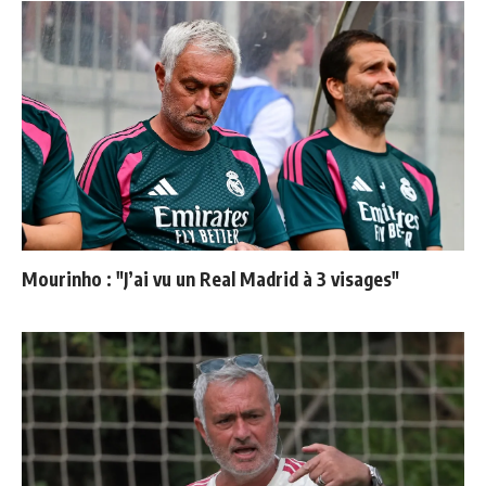
Mourinho : "J’ai vu un Real Madrid à 3 visages"