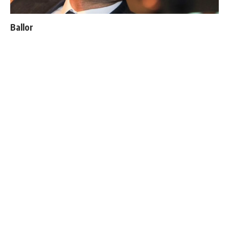
Ballon d'Or : les 4 favoris de Luis Figo
4 joueurs, une seule place : Mourinho va devoir faire
un choix