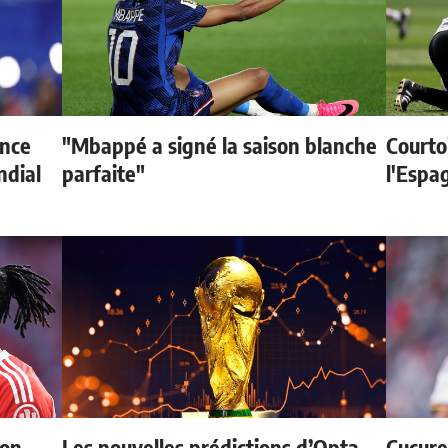
ence
"Mbappé a signé la saison blanche
Courtoi
ndial
parfaite"
l'Espag
ion
Les nouvelles prédictions d’Opta
Cucurel