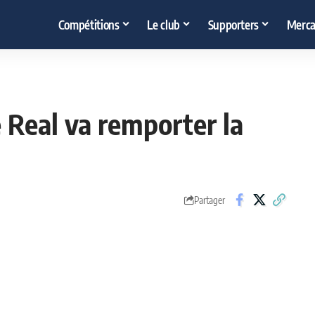
Compétitions
Le club
Supporters
Merca
le Real va remporter la
Partager