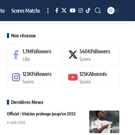
to
Scores Matchs
Nos réseaux
1.7M
Followers
540K
Followers
Like
Suivre
123K
Followers
125K
Abonnés
Suivre
Suivre
Dernières News
Officiel : Vinicius prolonge jusqu'en 2032
6 août 2026