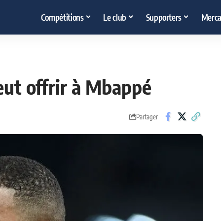
Compétitions
Le club
Supporters
Merca
eut offrir à Mbappé
Partager