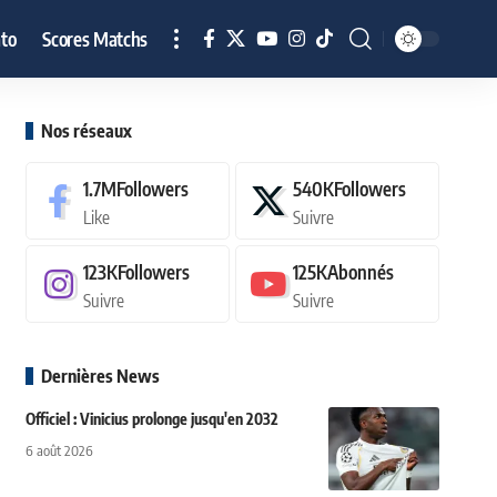
to
Scores Matchs
Nos réseaux
1.7M
Followers
540K
Followers
Like
Suivre
123K
Followers
125K
Abonnés
Suivre
Suivre
Dernières News
Officiel : Vinicius prolonge jusqu'en 2032
6 août 2026