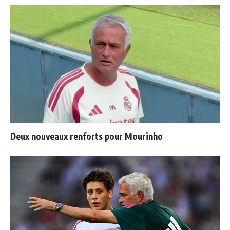
Deux nouveaux renforts pour Mourinho