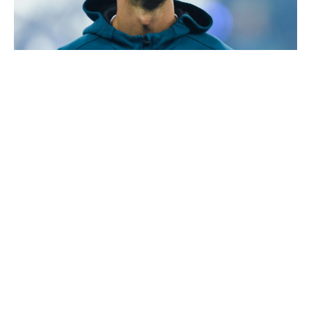
La prédiction de Cristiano sur Mbappé qui prend tout
son sens aujourd’hui
Mourinho bloque le départ de deux joueurs