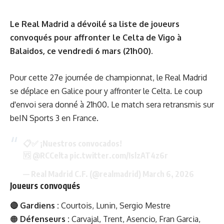
Le Real Madrid a dévoilé sa liste de joueurs
convoqués pour affronter le Celta de Vigo à
Balaidos, ce vendredi 6 mars (21h00).
Pour cette 27e journée de championnat, le Real Madrid
se déplace en Galice pour y affronter le Celta. Le coup
d'envoi sera donné à 21h00. Le match sera retransmis sur
beIN Sports 3 en France.
📋✅ ¡Nuestros convocados!
🆚
@RCCelta
pic.twitter.com/IslzAT4z6r
— Real Madrid C.F. (@realmadrid)
March 6, 2026
Joueurs convoqués
🔴
Gardiens :
Courtois, Lunin, Sergio Mestre
🟠
Défenseurs :
Carvajal, Trent, Asencio, Fran Garcia,