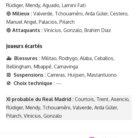
Rüdiger, Mendy, Aguado, Lamini Fati
🔵
Milieux :
Valverde, Tchouaméni, Arda Güler, Cestero,
Manuel Angel, Palacios, Pitarch
🟢
Attaquants :
Vinicius, Gonzalo, Brahim Diaz
Joueurs écartés
🚑
Blessures :
Militao, Rodrygo, Alaba, Ceballos,
Bellingham, Mbappé, Camavinga
🟥
Suspensions :
Carreras, Huijsen, Mastantuono
🚫
Choix technique :
---
XI probable du Real Madrid :
Courtois, Trent, Asencio,
Rüdiger, Mendy, Tchouaméni, Valverde, Arda Güler,
Pitarch, Vinicius, Gonzalo