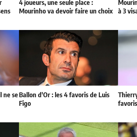
r
4 joueurs, une seule place :
Mourin
sens
Mourinho va devoir faire un choix
à 3 vi
l ne se
Ballon d'Or : les 4 favoris de Luis
Thierr
Figo
favori