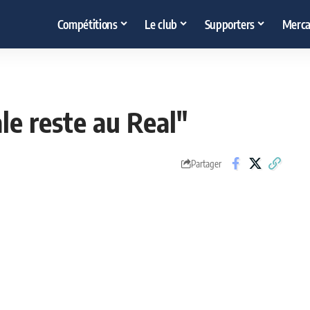
Compétitions
Le club
Supporters
Merca
le reste au Real"
Partager