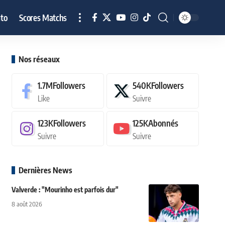
to
Scores Matchs
Nos réseaux
1.7M
Followers
540K
Followers
Like
Suivre
123K
Followers
125K
Abonnés
Suivre
Suivre
Dernières News
Valverde : "Mourinho est parfois dur"
8 août 2026