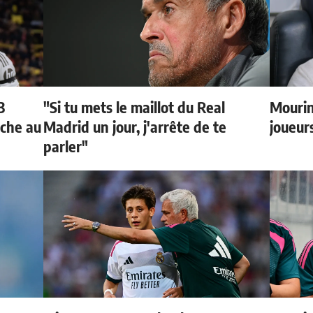
3
"Si tu mets le maillot du Real
Mourin
oche au
Madrid un jour, j'arrête de te
joueur
parler"