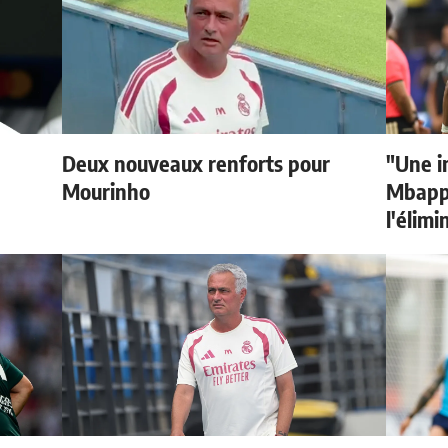
Deux nouveaux renforts pour
"Une i
Mourinho
Mbappé
l'élimi