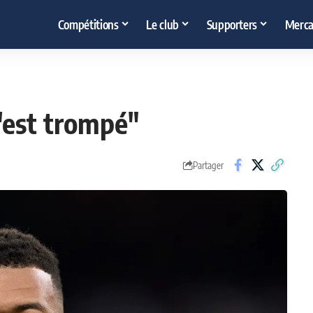
Compétitions
Le club
Supporters
Merca
'est trompé"
Partager