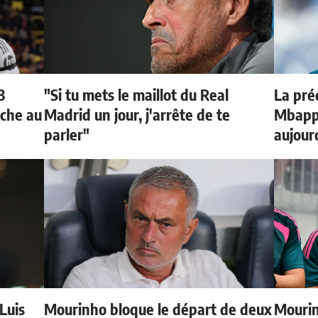
3
"Si tu mets le maillot du Real
La préd
oche au
Madrid un jour, j'arrête de te
Mbappé
parler"
aujour
 Luis
Mourinho bloque le départ de deux
Mourin