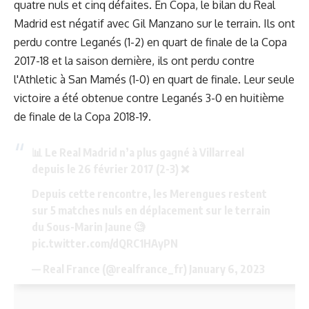
quatre nuls et cinq défaites. En Copa, le bilan du Real
Madrid est négatif avec Gil Manzano sur le terrain. Ils ont
perdu contre Leganés (1-2) en quart de finale de la Copa
2017-18 et la saison dernière, ils ont perdu contre
l'Athletic à San Mamés (1-0) en quart de finale. Leur seule
victoire a été obtenue contre Leganés 3-0 en huitième
de finale de la Copa 2018-19.
📊 Le Real Madrid n’a plus gagné à Villarreal
depuis le 26 février 2017 (2-3) ❌
Depuis cette rencontre, les Merengues restent
sur 5 matches nuls en déplacement sur le terrain
du Sous-Marin Jaune 🧐
pic.twitter.com/dQRC1HAyPN
— Real France (@realfrance_fr)
January 6, 2023