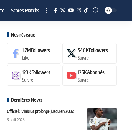
to
Scores Matchs
Nos réseaux
1.7M
Followers
540K
Followers
Like
Suivre
123K
Followers
125K
Abonnés
Suivre
Suivre
Dernières News
Officiel : Vinicius prolonge jusqu'en 2032
6 août 2026