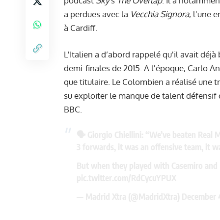
podcast
Sky
's
The Overlap
. Il a notammen
a perdues avec la
Vecchia Signora
, l'une 
à Cardiff.
L'Italien a d’abord rappelé qu'il avait dé
demi-finales de 2015. A l'époque, Carlo An
que titulaire. Le Colombien a réalisé une 
su exploiter le manque de talent défensif 
BBC.
🗣️ Giorgio Chiellini: “We’ve beaten Real
3 forwards, it was an offensive team, it w
But when they played with Casemiro and 
pic.twitter.com/RdCycuYPUX
— Madrid Xtra (@MadridXtra)
December 