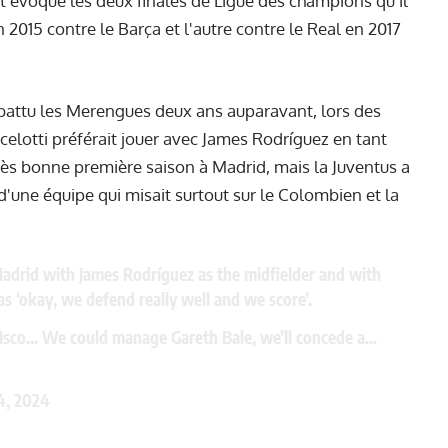
t évoqué les deux finales de Ligue des champions qu'il
en 2015 contre le Barça et l'autre contre le Real en 2017
jà battu les Merengues deux ans auparavant, lors des
celotti préférait jouer avec James Rodríguez en tant
très bonne première saison à Madrid, mais la Juventus a
d'une équipe qui misait surtout sur le Colombien et la
 Madrid with James Rodríguez as the midfielder and with
as ‘okay, we defend really well and we score’.
Isco… We could manage Gareth Bale, we’ll concede a…
4, 2024