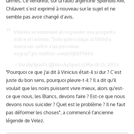
larmes
. Ce vendredi, sur la radio argentine Splendid AM,
Chilavert s’est exprimé à nouveau sur le sujet et ne
semble pas avoir changé d’avis.
Vinicius se emocionó al responder una pregunta
sobre el racismo. "Solo quiero jugar al fútbol y
nunca ver sufrir a las personas
negras".
pic.twitter.com/oOjEBf9h6n
— VarskySports (@VarskySports)
March 25, 2024
"Pourquoi ce que j'ai dit à Vinicius était-il si dur ? C’est
juste du bon sens, pourquoi pleure-t-il ? Il a dit qu'il
voulait que les noirs puissent vivre mieux, alors qu'est-
ce que nous, les Blancs, devons faire ? Est-ce que nous
devons nous suicider ? Quel est le problème ? Il ne faut
pas déformer les choses", a commencé l'ancienne
légende de Velez.