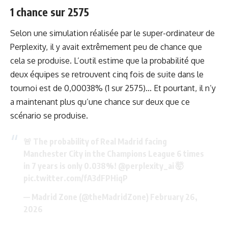
1 chance sur 2575
Selon une simulation réalisée par le super-ordinateur de
Perplexity, il y avait extrêmement peu de chance que
cela se produise. L’outil estime que la probabilité que
deux équipes se retrouvent cinq fois de suite dans le
tournoi est de 0,00038% (1 sur 2575)... Et pourtant, il n’y
a maintenant plus qu’une chance sur deux que ce
scénario se produise.
🚨 The probability of Real Madrid facing
Manchester City in the Champions League 6 times
in 7 years is only 0.038%!
@perplexity_ai
🤯
pic.twitter.com/fA3dFPHiqP
— Madrid Zone (@theMadridZone)
February 26,
2026