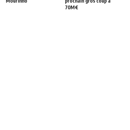
Mourinho
prochain gros coup à
70M€
Les 4 nouvelles règles de
Mourinho : "Bernardo est
José Mourinho
revenu moins bien
physiquement, il doit
progresser"