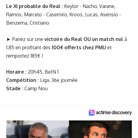
Le XI probable du Real :
Keylor - Nacho, Varane,
Ramos, Marcelo - Casemiro, Kroos, Lucas, Asensio -
Benzema, Cristiano
► Pariez sur une
victoire du Real OU un match nul
à
1,85 en profitant des
100€ offerts chez PMU
et
remportez 185€ !
Horaire :
20h45, BeIN 1
Compétition :
Liga, 36e journée
Stade :
Camp Nou