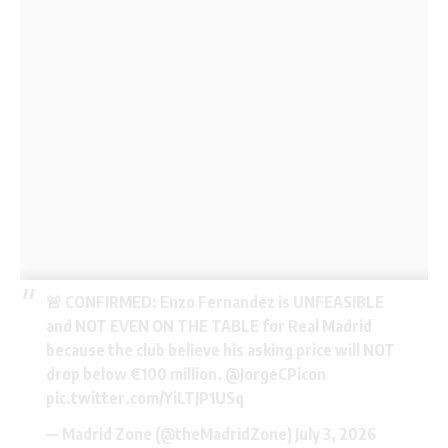
🚨 CONFIRMED: Enzo Fernandez is UNFEASIBLE
and NOT EVEN ON THE TABLE for Real Madrid
because the club believe his asking price will NOT
drop below €100 million.
@JorgeCPicon
pic.twitter.com/YiLTJP1USq
— Madrid Zone (@theMadridZone)
July 3, 2026