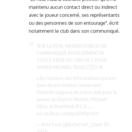
maintenu aucun contact direct ou indirect
avec le joueur concerné, ses représentants
ou des personnes de son entourage", écrit
notamment le club dans son communiqué.
🚨🚨 LE REAL MADRID PUBLIE UN
COMMUNIQUÉ POUR DÉMENTIR
TOUTE PRISE DE CONTACT POUR
SIGNER MICHAEL OLISE 🇫🇷 ! ❌
« En réponse aux informations parues
dans divers médias concernant
l'intérêt supposé de notre club pour le
joueur du Bayern Munich, Michael
Olise, le Real Madrid C.F.…
pic.twitter.com/geJ6HOpUX9
— Actu Foot (@ActuFoot_)
June 20,
2026