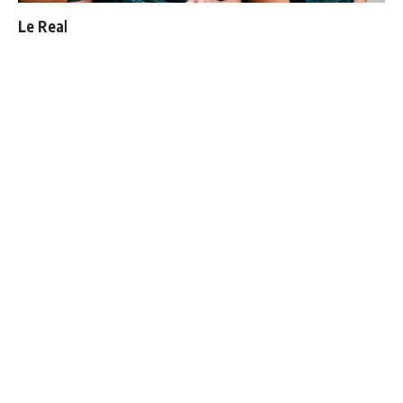
Le Real Madrid officialise 2 départs
4 joueurs, une seule place : Mourinho va devoir faire
un choix