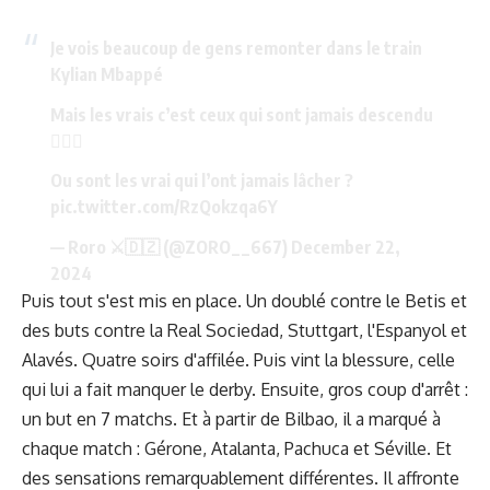
Je vois beaucoup de gens remonter dans le train
Kylian Mbappé
Mais les vrais c’est ceux qui sont jamais descendu
🤷🏽‍♂️
Ou sont les vrai qui l’ont jamais lâcher ?
pic.twitter.com/RzQokzqa6Y
— Roro ⚔️🇩🇿 (@ZORO__667)
December 22,
2024
Puis tout s'est mis en place. Un doublé contre le Betis et
des buts contre la Real Sociedad, Stuttgart, l'Espanyol et
Alavés. Quatre soirs d'affilée. Puis vint la blessure, celle
qui lui a fait manquer le derby. Ensuite, gros coup d'arrêt :
un but en 7 matchs. Et à partir de Bilbao, il a marqué à
chaque match : Gérone, Atalanta, Pachuca et Séville. Et
des sensations remarquablement différentes. Il affronte