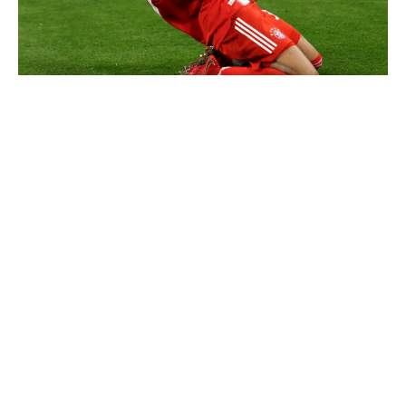
Communiqué officiel du Real Madrid sur Michael Olise
Cucurella explique pourquoi il ne se coupera jamais les
cheveux