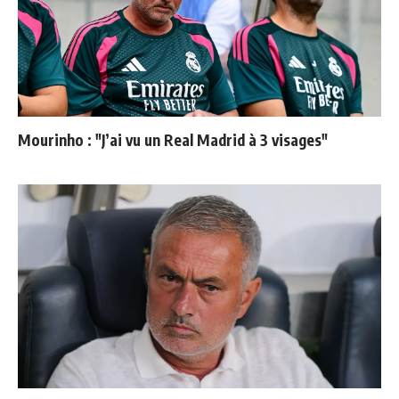
Mourinho : "J’ai vu un Real Madrid à 3 visages"