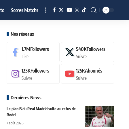
to
Scores Matchs
Nos réseaux
1.7M
Followers
540K
Followers
Like
Suivre
123K
Followers
125K
Abonnés
Suivre
Suivre
Dernières News
Le plan B du Real Madrid suite au refus de
Rodri
7 août 2026