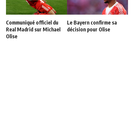
Communiqué officiel du
Le Bayern confirme sa
Real Madrid sur Michael
décision pour Olise
Olise
Officiel : Carlos Espi signe
Ballon d'Or 2026 : ce détail
au Real Madrid
qui change tout pour
Mbappé