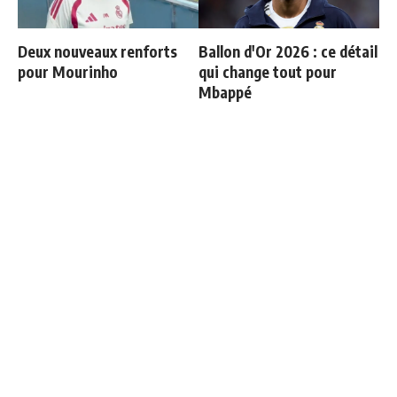
Deux nouveaux renforts
Ballon d'Or 2026 : ce détail
pour Mourinho
qui change tout pour
Mbappé
Communiqué officiel du
Vinicius ajoute une
Real Madrid sur Michael
nouvelle condition à sa
Olise
prolongation de contrat