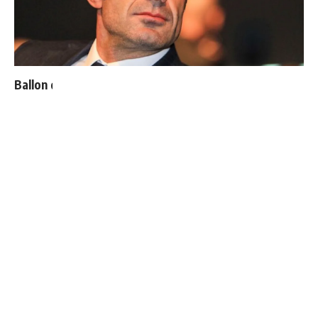
Ballon d'Or : les 4 favoris de Luis Figo
Bellingham sort enfin du silence après son élimination
du Mondial