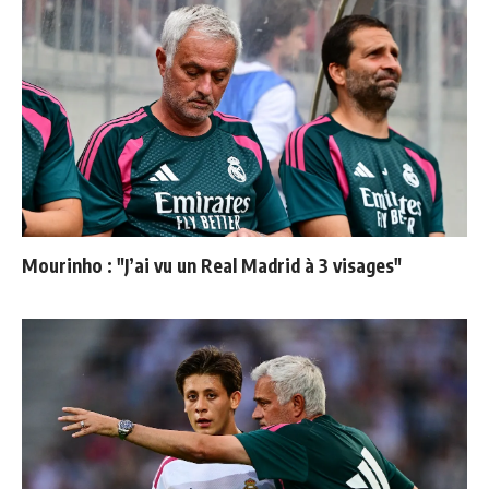
Mourinho : "J’ai vu un Real Madrid à 3 visages"