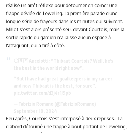
réalisé un arrêt réflexe pour détourner en corner une
frappe déviée de Leweling. La première parade d'une
longue série de frayeurs dans les minutes qui suivirent.
Millot s’est alors présenté seul devant Courtois, mais la
sortie rapide du gardien n’a laissé aucun espace à
l'attaquant, qui a tiré à côté.
⚪️🇧🇪 Ancelotti: “Thibaut Courtois? Well, he's
the best in the world right now”.
“But I have had great goalkeepers in my career
and now Thibaut is the best, for sure”.
pic.twitter.com/d3j4r1J9pb
— Fabrizio Romano (@FabrizioRomano)
September 18, 2024
Peu après, Courtois s’est interposé à deux reprises. Il a
d’abord détourné une frappe à bout portant de Leweling,