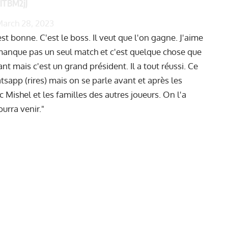
yITBM2jJ
arch 28, 2023
est bonne. C'est le boss. Il veut que l'on gagne. J'aime
ne manque pas un seul match et c'est quelque chose que
eant mais c'est un grand président. Il a tout réussi. Ce
sapp (rires) mais on se parle avant et après les
c Mishel et les familles des autres joueurs. On l'a
ourra venir."