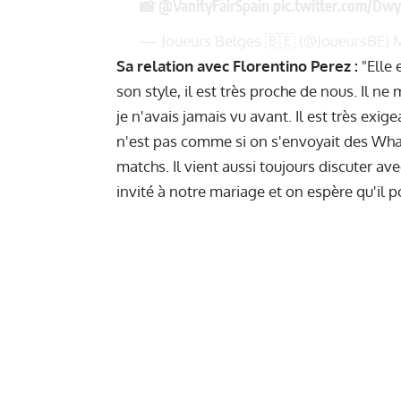
📸
@VanityFairSpain
pic.twitter.com/Dw
— Joueurs Belges 🇧🇪 (@JoueursBE)
M
Sa relation avec Florentino Perez :
"Elle 
son style, il est très proche de nous. Il 
je n'avais jamais vu avant. Il est très exig
n'est pas comme si on s'envoyait des What
matchs. Il vient aussi toujours discuter ave
invité à notre mariage et on espère qu'il p