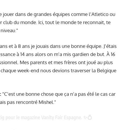
de jouer dans de grandes équipes comme l'Atletico ou
r club du monde. Ici, tout le monde te reconnait, te
 niveau."
ans et à 8 ans je jouais dans une bonne équipe. J'étais
issance à 14 ans alors on m'a mis gardien de but. À 16
ssionnel. Mes parents et mes frères ont joué au plus
rs chaque week-end nous devions traverser la Belgique
:
"C'est une bonne chose que ça n'a pas été le cas car
rais pas rencontré Mishel."
zig pour le magazine Vanity Fair Espagne. ✨💍