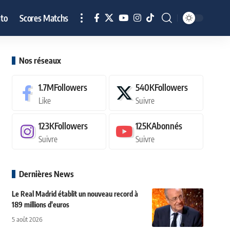
to
Scores Matchs
Nos réseaux
1.7M
Followers
540K
Followers
Like
Suivre
123K
Followers
125K
Abonnés
Suivre
Suivre
Dernières News
Le Real Madrid établit un nouveau record à
189 millions d'euros
5 août 2026