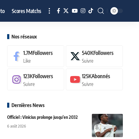
to
Scores Matchs
Nos réseaux
1.7M
Followers
540K
Followers
Like
Suivre
123K
Followers
125K
Abonnés
Suivre
Suivre
Dernières News
Officiel : Vinicius prolonge jusqu'en 2032
6 août 2026