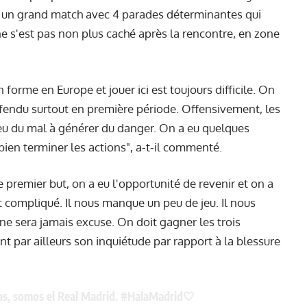
isé un grand match avec 4 parades déterminantes qui
l ne s'est pas non plus caché après la rencontre, en zone
 forme en Europe et jouer ici est toujours difficile. On
 défendu surtout en première période. Offensivement, les
eu du mal à générer du danger. On a eu quelques
ien terminer les actions", a-t-il commenté.
premier but, on a eu l'opportunité de revenir et on a
it compliqué. Il nous manque un peu de jeu. Il nous
 sera jamais excuse. On doit gagner les trois
nt par ailleurs son inquiétude par rapport à la blessure
as, somos el Real Madrid.
#HalaMadrid
🤍