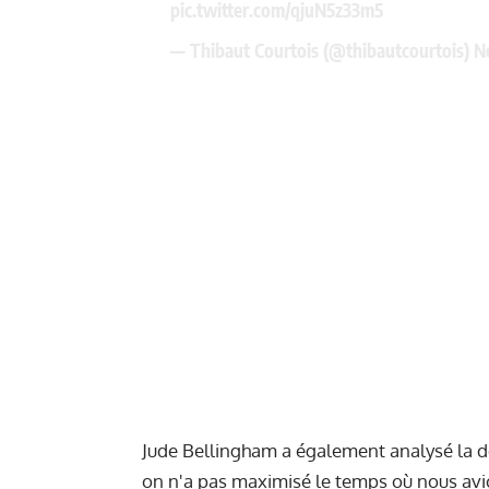
pic.twitter.com/qjuN5z33m5
— Thibaut Courtois (@thibautcourtois)
N
Jude Bellingham a également analysé la dé
on n'a pas maximisé le temps où nous avio