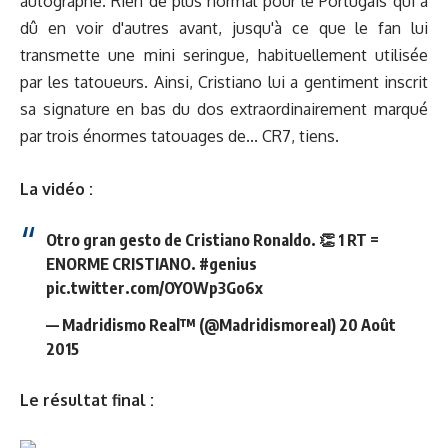
autographe. Rien de plus normal pour le Portugais qui a
dû en voir d'autres avant, jusqu'à ce que le fan lui
transmette une mini seringue, habituellement utilisée
par les tatoueurs. Ainsi, Cristiano lui a gentiment inscrit
sa signature en bas du dos extraordinairement marqué
par trois énormes tatouages de... CR7, tiens.
La vidéo :
Otro gran gesto de Cristiano Ronaldo. 👏 1 RT =
ENORME CRISTIANO.
#genius
pic.twitter.com/OYOWp3Go6x
— Madridismo Real™ (@MadridismoreaI)
20 Août
2015
Le résultat final :