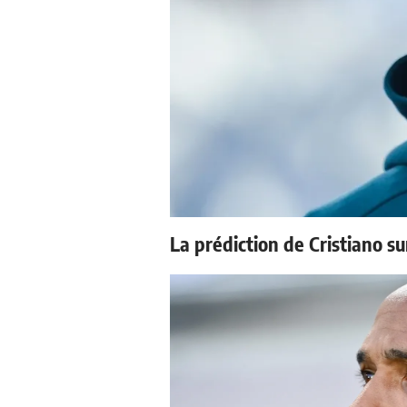
La prédiction de Cristiano s