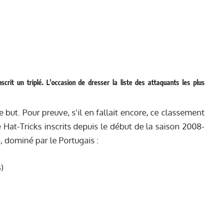
it un triplé. L'occasion de dresser la liste des attaquants les plus
e but. Pour preuve, s'il en fallait encore, ce classement
Hat-Tricks inscrits depuis le début de la saison 2008-
, dominé par le Portugais :
)