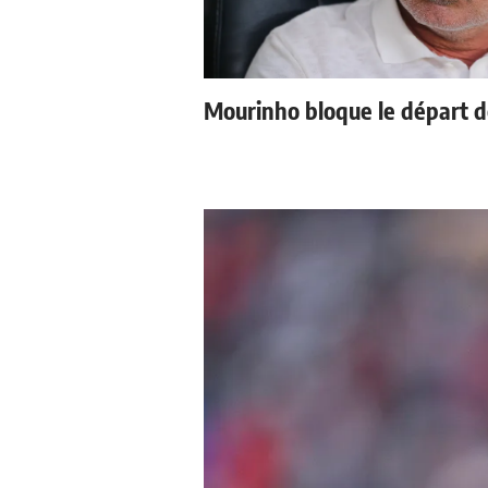
Mourinho bloque le départ d