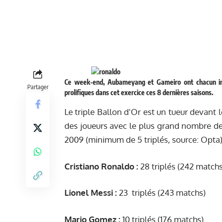
Ce week-end, Aubameyang et Gameiro ont chacun inscr
Partager
prolifiques dans cet exercice ces 8 dernières saisons.
Le triple Ballon d'Or est un tueur devant l
des joueurs avec le plus grand nombre de 
2009 (minimum de 5 triplés, source: Opta)
Cristiano Ronaldo :
28 triplés (242 matchs
Lionel Messi :
23 triplés (243 matchs)
Mario Gomez :
10 triplés (176 matchs)