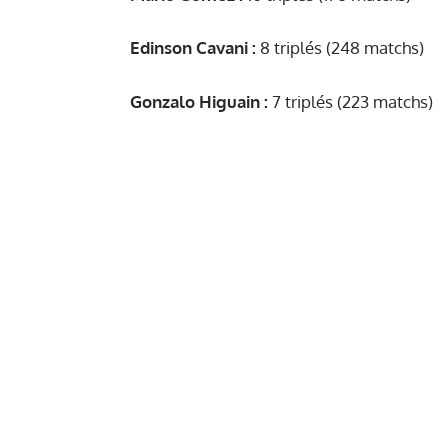
Edinson Cavani :
8 triplés (248 matchs)
Gonzalo Higuain :
7 triplés (223 matchs)