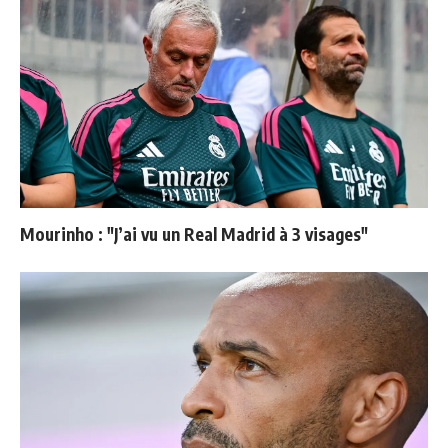
Mourinho : "J’ai vu un Real Madrid à 3 visages"