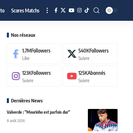
to
Scores Matchs
Nos réseaux
1.7M
Followers
540K
Followers
Like
Suivre
123K
Followers
125K
Abonnés
Suivre
Suivre
Dernières News
Valverde : "Mourinho est parfois dur"
8 août 2026