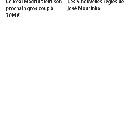
Le Real Madrid tient son
Les 4 nouvelles règles de
prochain gros coup à
José Mourinho
70M€
Officiel : Vinicius prolonge
Retournement de situation
jusqu'en 2032
dans le feuilleton Vinicius
Junior