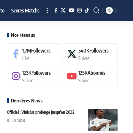
to
Scores Matchs
Nos réseaux
1.7M
Followers
540K
Followers
Like
Suivre
123K
Followers
125K
Abonnés
Suivre
Suivre
Dernières News
Officiel : Vinicius prolonge jusqu'en 2032
6 août 2026