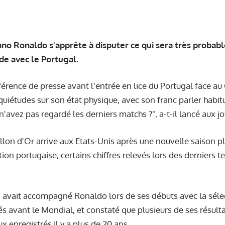
tiano Ronaldo s'apprête à disputer ce qui sera très proba
e avec le Portugal.
érence de presse avant l'entrée en lice du Portugal face au 
uiétudes sur son état physique, avec son franc parler habitu
n'avez pas regardé les derniers matchs ?", a-t-il lancé aux jo
llon d'Or arrive aux Etats-Unis après une nouvelle saison p
ction portugaise, certains chiffres relevés lors des derniers
 avait accompagné Ronaldo lors de ses débuts avec la sélec
sés avant le Mondial, et constaté que plusieurs de ses résul
ux enregistrés il y a plus de 20 ans…