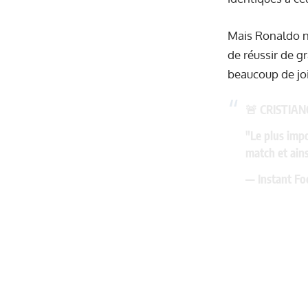
Mais Ronaldo ne
de réussir de g
beaucoup de joie
🚨 CRISTIA
"Le plus impo
match et ains
— Instant Fo