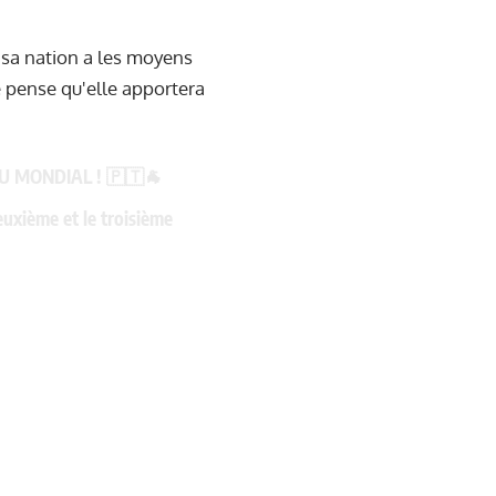
 sa nation a les moyens
e pense qu'elle apportera
U MONDIAL ! 🇵🇹🐐
euxième et le troisième