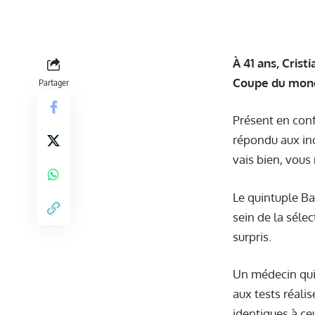
À 41 ans, Cris
Coupe du mond
Partager
Présent en conf
répondu aux inq
vais bien, vous 
Le quintuple Ba
sein de la séle
surpris.
Un médecin qui
aux tests réali
identiques à ce