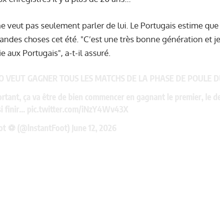
 veut pas seulement parler de lui. Le Portugais estime que
randes choses cet été. "C’est une très bonne génération et j
 aux Portugais", a-t-il assuré.
NO VEUT GAGNER TOUS LES MATCHS DE LA PHASE DE POULE D
rtant, ça va être de bien commencer en gagnant le premier, le d
i finir…
pic.twitter.com/iNzY4Wv43X
ot ⚽️ (@lnstantFoot)
June 12, 2026