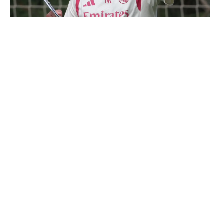
Le onze probable du Real Madrid face à la Fiorentina
Mourinho bloque le départ de deux joueurs