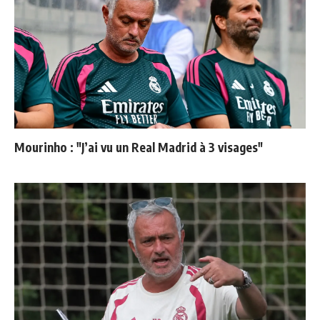
Mourinho : "J’ai vu un Real Madrid à 3 visages"