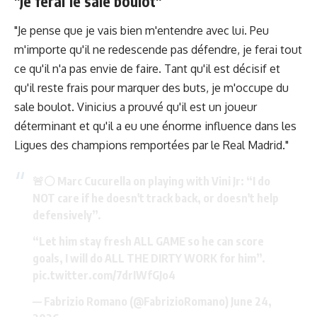
"Je ferai le sale boulot"
"Je pense que je vais bien m'entendre avec lui. Peu
m'importe qu'il ne redescende pas défendre, je ferai tout
ce qu'il n'a pas envie de faire. Tant qu'il est décisif et
qu'il reste frais pour marquer des buts, je m'occupe du
sale boulot. Vinicius a prouvé qu'il est un joueur
déterminant et qu'il a eu une énorme influence dans les
Ligues des champions remportées par le Real Madrid."
🚨⚪️ Marc Cucurella on playing with Vini Jr: “I do
NOT care if he doesn't track back, or doesn't help
defensively”.
“Let him stay fresh ALL GAME so he can score
goals, I will do ALL THE DIRTY WORK for him”.
pic.twitter.com/7drIWfGJo4
— Fabrizio Romano (@FabrizioRomano)
June 24,