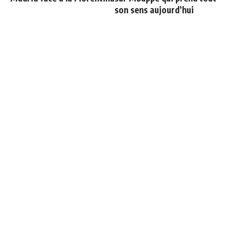
son sens aujourd’hui
Officiel : Carlos Espi signe
Vinicius ajoute une
au Real Madrid
nouvelle condition à sa
prolongation de contrat