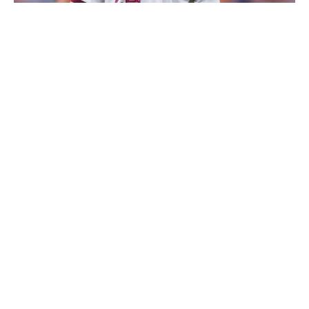
Cucurella explique pourquoi il ne se coupera jamais les
cheveux
Ballon d'Or 2026 : ce détail qui change tout pour
Mbappé